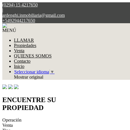
(0294) 15 4217650
|
ardenghi.inmobiliaria@gmail.com
+5492944217650
MENÚ
LLAMAR
Propiedades
Venta
QUIENES SOMOS
Contacto
Inicio
Seleccionar idioma
▼
Mostrar original
ENCUENTRE SU
PROPIEDAD
Operación
Venta