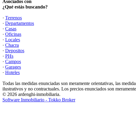
Asociados con
¿Qué estás buscando?
·
Terrenos
·
Departamentos
·
Casas
·
Oficinas
·
Locales
·
Chacra
·
Depositos
·
PHs
·
Campos
·
Garages
·
Hoteles
Todas las medidas enunciadas son meramente orientativas, las medidas
ilustrativos y no contractuales. Los precios enunciados son meramente 
© 2026 ardenghi-inmobiliaria.
Software Inmobiliario - Tokko Broker