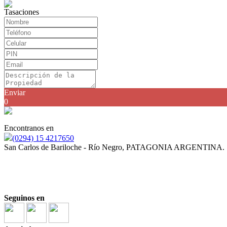
Tasaciones
Enviar
0
Encontranos en
(0294) 15 4217650
San Carlos de Bariloche - Río Negro, PATAGONIA ARGENTINA.
Corredor y Martillero Público JULIAN ARDENGHI
Mat. N° 354-RP-21 F° 433 T° II
Seguinos en