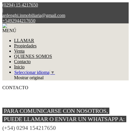
(0294) 15 4217650
|
ardenghi.inmobiliaria@gmail.com
+5492944217650
MENÚ
LLAMAR
Propiedades
Venta
QUIENES SOMOS
Contacto
Inicio
Seleccionar idioma
▼
Mostrar original
CONTACTO
PARA COMUNICARSE CON NOSOTROS,
PUEDE LLAMAR O ENVIAR UN WHATSAPP A:
(+54) 0294 154217650