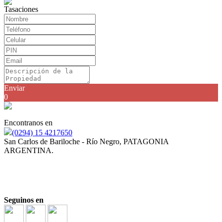
Tasaciones
Enviar
0
Encontranos en
(0294) 15 4217650
San Carlos de Bariloche - Río Negro, PATAGONIA
ARGENTINA.
Corredor y Martillero Público JULIAN ARDENGHI
Mat. N° 354-RP-21 F° 433 T° II
Seguinos en