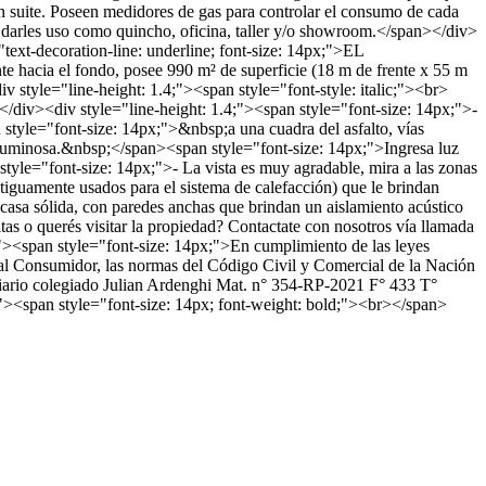
n suite. Poseen medidores de gas para controlar el consumo de cada
darles uso como quincho, oficina, taller y/o showroom.</span></div>
text-decoration-line: underline; font-size: 14px;">EL
 hacia el fondo, posee 990 m² de superficie (18 m de frente x 55 m
v style="line-height: 1.4;"><span style="font-style: italic;"><br>
></div><div style="line-height: 1.4;"><span style="font-size: 14px;">-
 style="font-size: 14px;">&nbsp;a una cuadra del asfalto, vías
 luminosa.&nbsp;</span><span style="font-size: 14px;">Ingresa luz
 style="font-size: 14px;">- La vista es muy agradable, mira a las zonas
tiguamente usados para el sistema de calefacción) que le brindan
 casa sólida, con paredes anchas que brindan un aislamiento acústico
s o querés visitar la propiedad? Contactate con nosotros vía llamada
"><span style="font-size: 14px;">En cumplimiento de las leyes
 al Consumidor, las normas del Código Civil y Comercial de la Nación
biliario colegiado Julian Ardenghi Mat. n° 354-RP-2021 F° 433 T°
;"><span style="font-size: 14px; font-weight: bold;"><br></span>