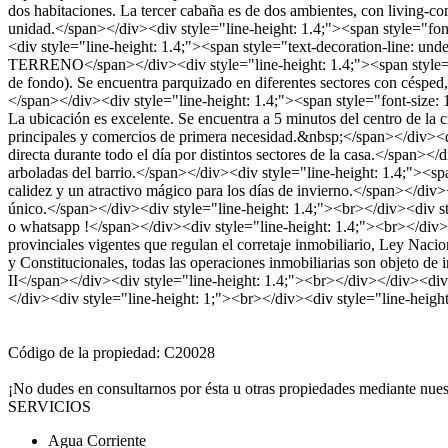
dos habitaciones. La tercer cabaña es de dos ambientes, con living-c
unidad.</span></div><div style="line-height: 1.4;"><span style="fo
<div style="line-height: 1.4;"><span style="text-decoration-line: und
TERRENO</span></div><div style="line-height: 1.4;"><span style="fo
de fondo). Se encuentra parquizado en diferentes sectores con césped, 
</span></div><div style="line-height: 1.4;"><span style="font-size: 1
La ubicación es excelente. Se encuentra a 5 minutos del centro de la
principales y comercios de primera necesidad.&nbsp;</span></div><d
directa durante todo el día por distintos sectores de la casa.</span><
arboladas del barrio.</span></div><div style="line-height: 1.4;"><spa
calidez y un atractivo mágico para los días de invierno.</span></div>
único.</span></div><div style="line-height: 1.4;"><br></div><div sty
o whatsapp !</span></div><div style="line-height: 1.4;"><br></div><
provinciales vigentes que regulan el corretaje inmobiliario, Ley Na
y Constitucionales, todas las operaciones inmobiliarias son objeto d
II</span></div><div style="line-height: 1.4;"><br></div></div><div 
</div><div style="line-height: 1;"><br></div><div style="line-heig
Código de la propiedad: C20028
¡No dudes en consultarnos por ésta u otras propiedades mediante nues
SERVICIOS
Agua Corriente