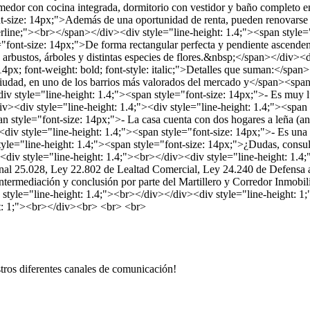
omedor con cocina integrada, dormitorio con vestidor y baño completo e
nt-size: 14px;">Además de una oportunidad de renta, pueden renovarse 
erline;"><br></span></div><div style="line-height: 1.4;"><span style="
nt-size: 14px;">De forma rectangular perfecta y pendiente ascendente
arbustos, árboles y distintas especies de flores.&nbsp;</span></div><di
4px; font-weight: bold; font-style: italic;">Detalles que suman:</span
 ciudad, en uno de los barrios más valorados del mercado y</span><span
iv style="line-height: 1.4;"><span style="font-size: 14px;">- Es muy
/div><div style="line-height: 1.4;"><div style="line-height: 1.4;"><span
n style="font-size: 14px;">- La casa cuenta con dos hogares a leña (an
<div style="line-height: 1.4;"><span style="font-size: 14px;">- Es una
le="line-height: 1.4;"><span style="font-size: 14px;">¿Dudas, consulta
div style="line-height: 1.4;"><br></div><div style="line-height: 1.4;
cional 25.028, Ley 22.802 de Lealtad Comercial, Ley 24.240 de Defensa
e intermediación y conclusión por parte del Martillero y Corredor Inmo
style="line-height: 1.4;"><br></div></div><div style="line-height: 1
ht: 1;"><br></div><br> <br> <br>
tros diferentes canales de comunicación!