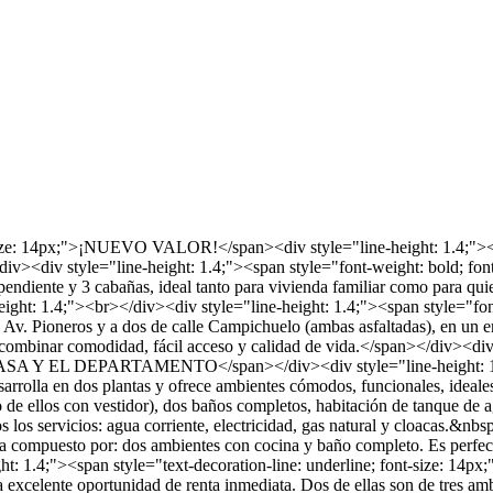
-size: 14px;">¡NUEVO VALOR!</span><div style="line-height: 1.4;"><sp
iv><div style="line-height: 1.4;"><span style="font-weight: bold; font
endiente y 3 cabañas, ideal tanto para vivienda familiar como para qui
ght: 1.4;"><br></div><div style="line-height: 1.4;"><span style="font
Av. Pioneros y a dos de calle Campichuelo (ambas asfaltadas), en un ent
 combinar comodidad, fácil acceso y calidad de vida.</span></div><div 
LA CASA Y EL DEPARTAMENTO</span></div><div style="line-height: 1.4
arrolla en dos plantas y ofrece ambientes cómodos, funcionales, ideales
no de ellos con vestidor), dos baños completos, habitación de tanque de 
s los servicios: agua corriente, electricidad, gas natural y cloacas.&nb
 compuesto por: dos ambientes con cocina y baño completo. Es perfecto 
ight: 1.4;"><span style="text-decoration-line: underline; font-size:
a excelente oportunidad de renta inmediata. Dos de ellas son de tres a