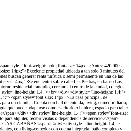
an style="font-weight: bold; font-size: 14px;">Antes: 420.000.- |
-size: 14px;">Excelente propiedad ubicada a tan solo 3 minutos del
enes buscan generar renta turística o semi-permanente en una de las
-size: 14px;">Se encuentra sobre calle Las Piedras, en barrio Las
orno residencial tranquilo, cercano al centro de la ciudad, colegios,
style="line-height: 1.4;"><br></div><div style="line-height: 1.4;">
;"><span style="font-size: 14px;">La casa principal, de
 para una familia. Cuenta con hall de entrada, living, comedor diario,
agua que puede adaptarse como escritorio o baulera, espacio para taller
sp;</span></div><div style="line-height: 1.4;"><span style="font-size:
para alquiler, recibir visitas o dependencia de servicio.</span>
 14px;">LAS CABAÑAS</span></div><div style="line-height: 1.4;">
mbientes, con living-comedor con cocina integrada, baño completo y