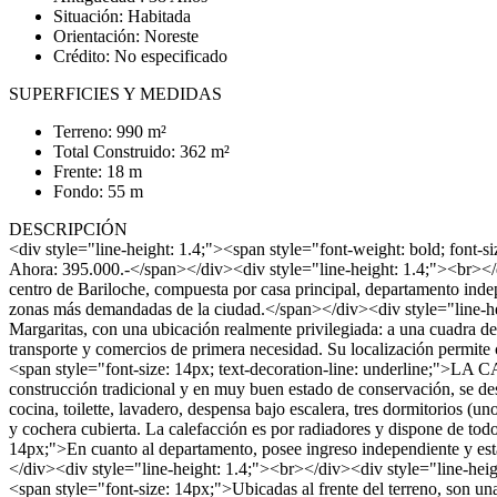
Situación: Habitada
Orientación: Noreste
Crédito: No especificado
SUPERFICIES Y MEDIDAS
Terreno: 990 m²
Total Construido: 362 m²
Frente: 18 m
Fondo: 55 m
DESCRIPCIÓN
<div style="line-height: 1.4;"><span style="font-weight: bold; font
Ahora: 395.000.-</span></div><div style="line-height: 1.4;"><br></d
centro de Bariloche, compuesta por casa principal, departamento indep
zonas más demandadas de la ciudad.</span></div><div style="line-hei
Margaritas, con una ubicación realmente privilegiada: a una cuadra de 
transporte y comercios de primera necesidad. Su localización permite
<span style="font-size: 14px; text-decoration-line: underline;">
construcción tradicional y en muy buen estado de conservación, se des
cocina, toilette, lavadero, despensa bajo escalera, tres dormitorios (u
y cochera cubierta. La calefacción es por radiadores y dispone de todo
14px;">En cuanto al departamento, posee ingreso independiente y esta
</div><div style="line-height: 1.4;"><br></div><div style="line-he
<span style="font-size: 14px;">Ubicadas al frente del terreno, son un