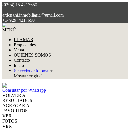
(0294) 15 4217650
|
ardenghi.inmobiliaria@gmail.com
+5492944217650
MENÚ
LLAMAR
Propiedades
Venta
QUIENES SOMOS
Contacto
Inicio
Seleccionar idioma
▼
Mostrar original
Consultar por Whatsapp
VOLVER A
RESULTADOS
AGREGAR A
FAVORITOS
VER
FOTOS
VER