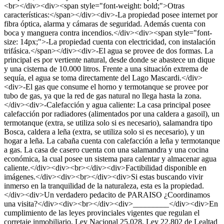
<br></div><div><span style="font-weight: bold;">Otras
características:</span></div><div>-La propiedad posee internet por
fibra óptica, alarma y cámaras de seguridad. Además cuenta con
boca y manguera contra incendios.</div><div><span style="font-
size: 14px;">-La propiedad cuenta con electricidad, con instalación
trifásica.</span></div><div>-El agua se provee de dos formas. La
principal es por vertiente natural, desde donde se abastece un dique
y una cisterna de 10.000 litros. Frente a una situación extrema de
sequía, el agua se toma directamente del Lago Mascardi.</div>
<div>-El gas que consume el horno y termotanque se provee por
tubo de gas, ya que la red de gas natural no llega hasta la zona.
</div><div>-Calefacción y agua caliente: La casa principal posee
calefacción por radiadores (alimentados por una caldera a gasoil), un
termotanque (extra, se utiliza solo si es necesario), salamandra tipo
Bosca, caldera a leña (extra, se utiliza solo si es necesario), y un
hogar a leña. La cabaña cuenta con calefacción a leña y termotanque
a gas. La casa de casero cuenta con una salamandra y una cocina
económica, la cual posee un sistema para calentar y almacenar agua
caliente.</div><div><br></div><div>Factibilidad disponible en
imágenes.</div><div><br></div><div>Si estas buscando vivir
inmerso en la tranquilidad de la naturaleza, esta es la propiedad.
</div><div>Un verdadero pedacito de PARAISO ¿Coordinamos
una visita?</div><div><br></div><div>_________</div><div>En
cumplimiento de las leyes provinciales vigentes que regulan el
corretaje inmobiliario, Ley Nacional 25.028, Ley 22.802 de Lealtad