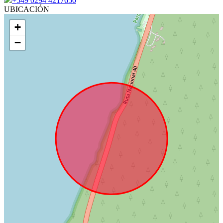
+549 0294 4217650
UBICACIÓN
+
−