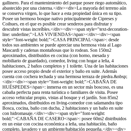
gallinero. Para el mantenimiento del parque posee riego automático,
abastecido por una cisterna.</div><div>La mayoría del terreno aún
se conserva virgen, lo que hace a esta propiedad única en su tipo.
Posee un hermoso bosque nativo principalmente de Cipreses y
Coihues, en el que es posible crear senderos para disfrutar y
descubrir vistas increíbles.</div><div><span style="text-decoration-
line: underline;">LAS VIVIENDAS</span></div><div><span
style="font-weight: bold;">CASA PRINCIPAL</span>: desde
todos sus ambientes se puede apreciar una hermosa vista al Lago
Mascardi y cadenas montañosas que lo rodean. Son 150m2
aproximados, distribuidos en cocina (con horno, mesada y
mobiliario de guardado), comedor, living con hogar a leña, 4
habitaciones, 2 baños completos y 1 toilette. Una de las habitaciones
posee acceso propio desde el exterior y baño en suite. Además
cuenta con cochera techada y una hermosa terraza de piedra.&nbsp;
</div><div><span style="font-weight: bold;">CABAÑA DE
HUÉSPEDES</span>: inmersa en un sector más boscoso, es una
cabaña perfecta para renta turística o familiares de visita. Posee
acceso vehicular propio, vistas al bosque y el jardín. Son 85m2
aproximados, distribuidos en living-comedor con salamandra tipo
Bosca, cocina, baño con ducha, 2 habitaciones y un baño en suite
con hidromasaje.</div><div><span style="font-weight:
bold;">CABAÑA DE CASERO</span>: posee 60m2 distribuidos
en un estar con cocina económica a leña, una habitación, baño
completo, lavadero y un ambiente/habitación pequeña.</div><div>