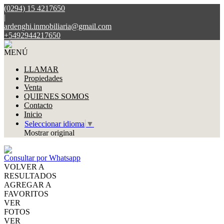
(0294) 15 4217650
|
ardenghi.inmobiliaria@gmail.com
+5492944217650
MENÚ
LLAMAR
Propiedades
Venta
QUIENES SOMOS
Contacto
Inicio
Seleccionar idioma
▼
Mostrar original
Consultar por Whatsapp
VOLVER A
RESULTADOS
AGREGAR A
FAVORITOS
VER
FOTOS
VER