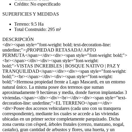
Crédito: No especificado
SUPERFICIES Y MEDIDAS
Terreno: 9.5 Ha
Total Construido: 295 m²
DESCRIPCIÓN
<div><span style="font-weight: bold; text-decoration-line:
underline;">¡PROPIEDAD RETASADA! APTO
PERMUTA</span></div><div><span style="font-weight: bold;">
<br></span></div><div><span style="font-weight:
bold;">VISTAS INCREIBLES | BOSQUE NATIVO | PAZ Y
TRANQUILIDAD</span></div><div><span style="font-weight:
bold;"><br></span></div><div><span style="font-weight:
bold;">Hermosa propiedad frente a Lago Mascardi, en un entorno
natural único. La misma posee dos terrenos que suman
aproximadamente 9 hectáreas y media, donde fueron implantadas 3
viviendas.</span></div><div><br></div><div><span style="text-
decoration-line: underline;">EL TERRENO</span></div>
<div>Posee dos accesos vehiculares (cada uno con su tranquera
correspondiente), mediante los cuales se accede a las viviendas
ubicadas en un primer sector completamente parquizado. Dicha
zona cuenta con césped, árboles frutales (cerezo, manzano, nogal,
castaño), gran cantidad de arbustos y flores, una huerta, y un