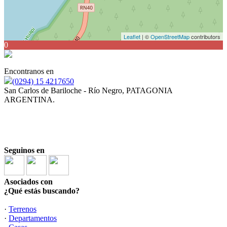
Leaflet
| ©
OpenStreetMap
contributors
0
Encontranos en
(0294) 15 4217650
San Carlos de Bariloche - Río Negro, PATAGONIA
ARGENTINA.
Corredor y Martillero Público JULIAN ARDENGHI
Mat. N° 354-RP-21 F° 433 T° II
Seguinos en
Asociados con
¿Qué estás buscando?
·
Terrenos
·
Departamentos