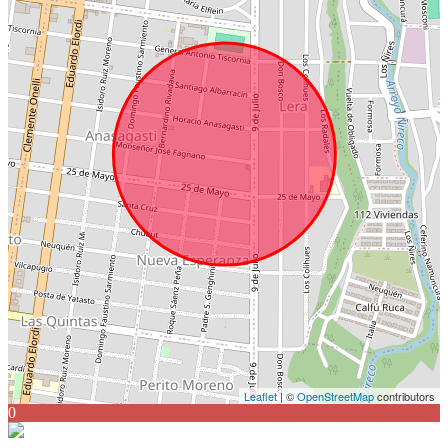
Leaflet
| ©
OpenStreetMap
contributors
0