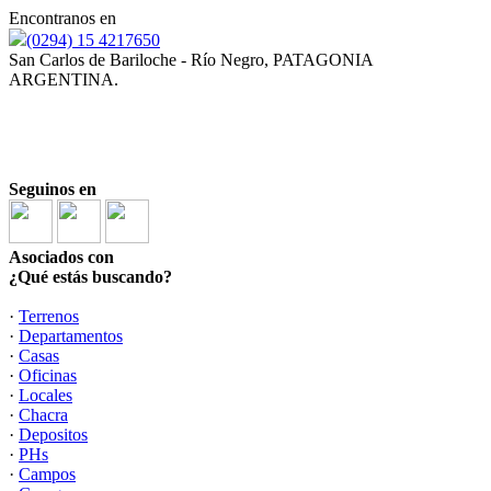
Encontranos en
(0294) 15 4217650
San Carlos de Bariloche - Río Negro, PATAGONIA
ARGENTINA.
Corredor y Martillero Público JULIAN ARDENGHI
Mat. N° 354-RP-21 F° 433 T° II
Seguinos en
Asociados con
¿Qué estás buscando?
·
Terrenos
·
Departamentos
·
Casas
·
Oficinas
·
Locales
·
Chacra
·
Depositos
·
PHs
·
Campos