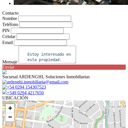
Contacto
Nombre
Teléfono
PIN
Celular
Email
Mensaje
Enviar
Sucursal ARDENGHI, Soluciones Inmobiliarias
ardenghi.inmobiliaria@gmail.com
+54 0294 154307523
+549 0294 4217650
UBICACIÓN
+
−