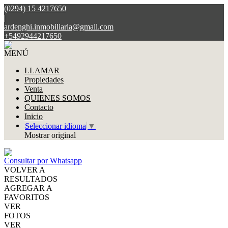
(0294) 15 4217650
|
ardenghi.inmobiliaria@gmail.com
+5492944217650
MENÚ
LLAMAR
Propiedades
Venta
QUIENES SOMOS
Contacto
Inicio
Seleccionar idioma
▼
Mostrar original
Consultar por Whatsapp
VOLVER A
RESULTADOS
AGREGAR A
FAVORITOS
VER
FOTOS
VER