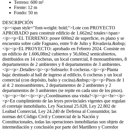
Terreno: 600 m²
Frente: 12 m
Fondo: 50 m
DESCRIPCIÓN
<p><span style="font-weight: bold;">Lote con PROYECTO
APROBADO para construir edificio de 1.662m2 totales</span>
</p><p>EL TERRENO: posee 600m2 de superficie, es plano y se
encuentra sobre calle Fagnano, entre 9 de Julio y Rivadavia.&nbsp;
</p><p>EL PROYECTO: aprobado en Febrero 2024. Consiste en
un edificio de 1.606,08m2 cubiertos y 56,60m2 semicubiertos,
distribuidos en 14 cocheras, un local comercial, 8 monoambientes, 8
departamentos de 2 ambientes y 8 departamentos de 3 ambientes.
</p><p>.Detalles</p><p>Subsuelo: 8 cocheras.</p><p>Planta
baja: destinado al hall de ingreso al edificio, 6 cocheras y un local
comercial (con depósito, baño y cocina).&nbsp;</p><p>Pisos de 1
al 4: 2 monoambientes, 2 departamentos de 2 ambientes y 2
departamentos de 3 ambientes (se repite en cada uno de los pisos).
</p><p><br></p><p>¿Coordinamos una visita?</p><p><br></p>
<p>En cumplimiento de las leyes provinciales vigentes que regulan
el corretaje inmobiliario, Ley Nacional 25.028, Ley 22.802 de
Lealtad Comercial, Ley 24.240 de Defensa al Consumidor, las
normas del Código Civil y Comercial de la Nación y
Constitucionales, todas las operaciones inmobiliarias son objeto de
intermediación y conclusión por parte del Martillero y Corredor