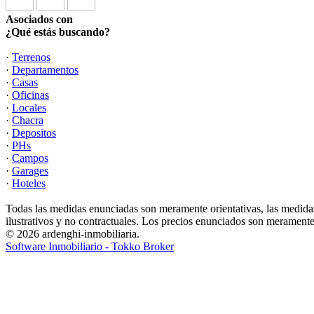
Asociados con
¿Qué estás buscando?
·
Terrenos
·
Departamentos
·
Casas
·
Oficinas
·
Locales
·
Chacra
·
Depositos
·
PHs
·
Campos
·
Garages
·
Hoteles
Todas las medidas enunciadas son meramente orientativas, las medidas
ilustrativos y no contractuales. Los precios enunciados son meramente 
© 2026 ardenghi-inmobiliaria.
Software Inmobiliario - Tokko Broker