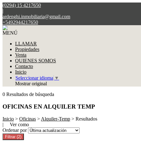
(0294) 15 4217650
|
ardenghi.inmobiliaria@gmail.com
+5492944217650
MENÚ
LLAMAR
Propiedades
Venta
QUIENES SOMOS
Contacto
Inicio
Seleccionar idioma
▼
Mostrar original
0 Resultados de búsqueda
OFICINAS EN ALQUILER TEMP
Inicio
>
Oficinas
>
Alquiler-Temp
> Resultados
| Ver como
Ordenar por
Filtrar
(2)