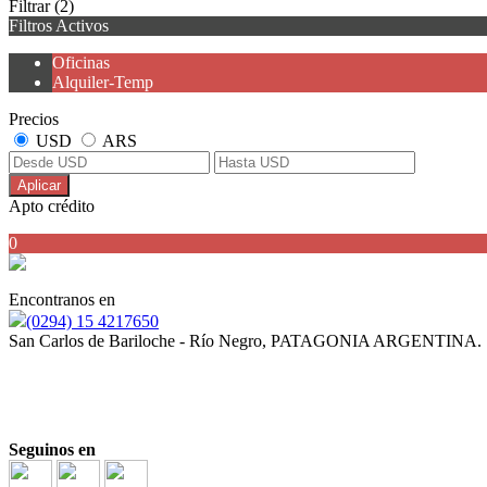
Filtrar
(2)
Filtros Activos
Oficinas
Alquiler-Temp
Precios
USD
ARS
Aplicar
Apto crédito
0
Encontranos en
(0294) 15 4217650
San Carlos de Bariloche - Río Negro, PATAGONIA ARGENTINA.
Corredor y Martillero Público JULIAN ARDENGHI
Mat. N° 354-RP-21 F° 433 T° II
Seguinos en